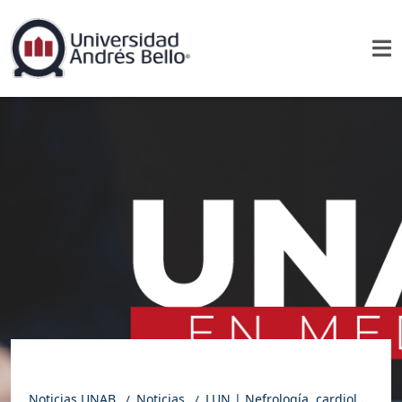
Noticias UNAB
Noticias
LUN | Nefrología, cardiología, oftalmología: La veterinaria suma y suma nuevos médicos