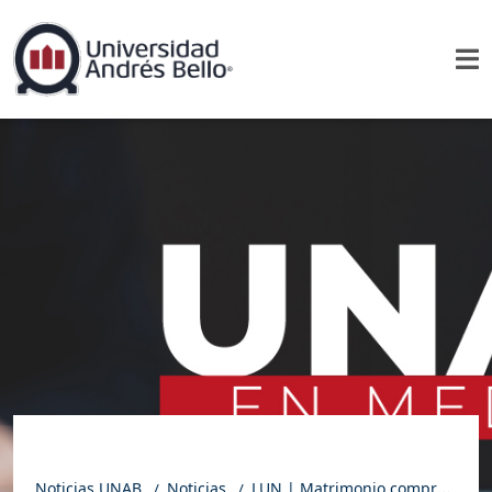
Noticias UNAB
Noticias
LUN | Matrimonio compró una casa de 100 años y gastó US$10.000 en su renovación