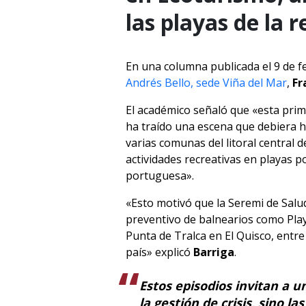
las playas de la 
En una columna publicada el 9 de f
Andrés Bello, sede Viña del Mar
,
Fr
El académico señaló que «esta pri
ha traído una escena que debiera h
varias comunas del litoral central 
actividades recreativas en playas p
portuguesa».
«Esto motivó que la Seremi de Salu
preventivo de balnearios como Play
Punta de Tralca en El Quisco, entre
país» explicó
Barriga
.
Estos episodios invitan a 
la gestión de crisis, sino l