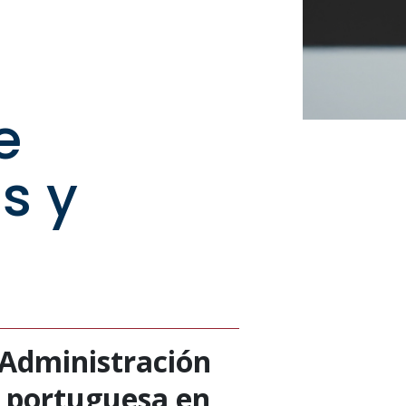
e
s y
 Administración
a portuguesa en