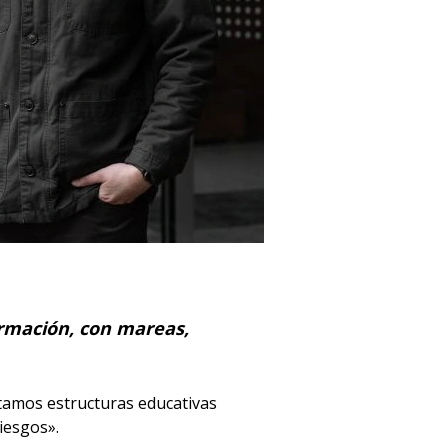
ormación, con mareas,
itamos estructuras educativas
iesgos».