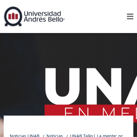
Noticias UNAB
Noticias
UNAB Talks| La mente: principal aliado (o enemigo) de un deportista