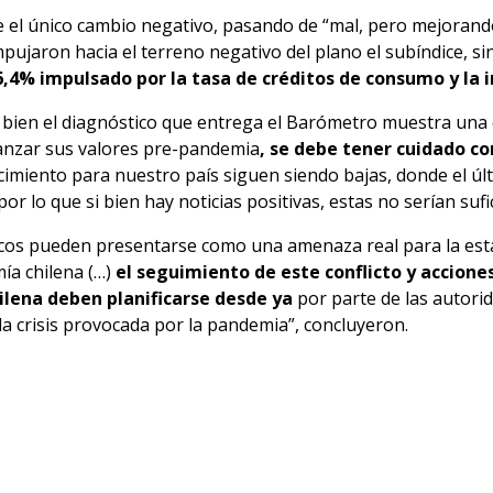
ue el único cambio negativo, pasando de “mal, pero mejorand
mpujaron hacia el terreno negativo del plano el subíndice, s
4% impulsado por la tasa de créditos de consumo y la in
si bien el diagnóstico que entrega el Barómetro muestra un
canzar sus valores pre-pandemia
, se debe tener cuidado co
cimiento para nuestro país siguen siendo bajas, donde el ú
r lo que si bien hay noticias positivas, estas no serían sufi
íticos pueden presentarse como una amenaza real para la est
ía chilena (…)
el seguimiento de este conflicto y acciones
ilena deben planificarse desde ya
por parte de las autorid
la crisis provocada por la pandemia”, concluyeron.