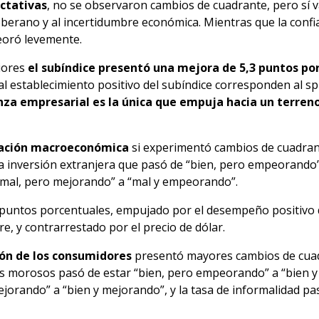
ctativas
, no se observaron cambios de cuadrante, pero sí v
oberano y al incertidumbre económica. Mientras que la conf
eoró levemente.
riores
el subíndice presentó una mejora de 5,3 puntos po
al establecimiento positivo del subíndice corresponden al s
anza empresarial es la única que empuja hacia un terren
uación macroeconómica
si experimentó cambios de cuadrant
la inversión extranjera que pasó de “bien, pero empeorando
“mal, pero mejorando” a “mal y empeorando”.
 puntos porcentuales, empujado por el desempeño positivo d
re, y contrarrestado por el precio de dólar.
ión de los consumidores
presentó mayores cambios de cuadr
res morosos pasó de estar “bien, pero empeorando” a “bien y
jorando” a “bien y mejorando”, y la tasa de informalidad p