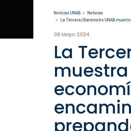
Noticias UNAB
Noticias
La Tercera | Barómetro UNAB muestra 
09 Mayo 2024
La Terce
muestra 
economía
encamina
prepan