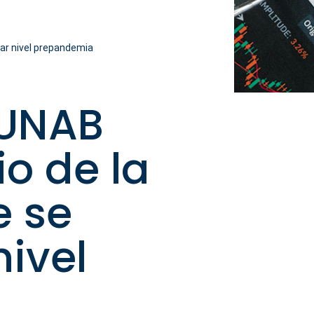
ar nivel prepandemia
 UNAB
o de la
e se
ivel