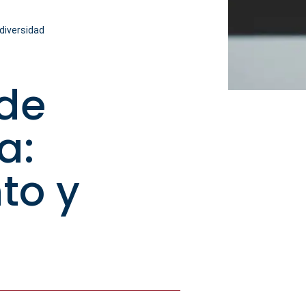
diversidad
de
a:
to y