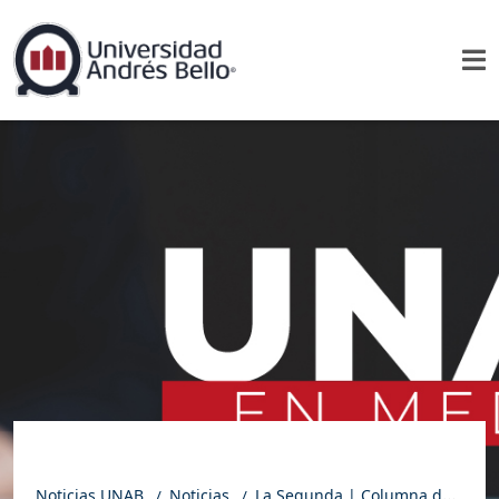
Noticias UNAB
Noticias
La Segunda | Columna de opinión de Felipe Balmaceda: ¿Marx está de vuelta?