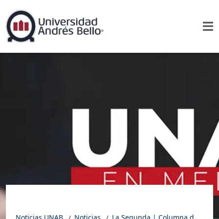
Noticias UNAB
Noticias
La Segunda | Columna de Claudia Saavedra: Ciencia e inmediatez