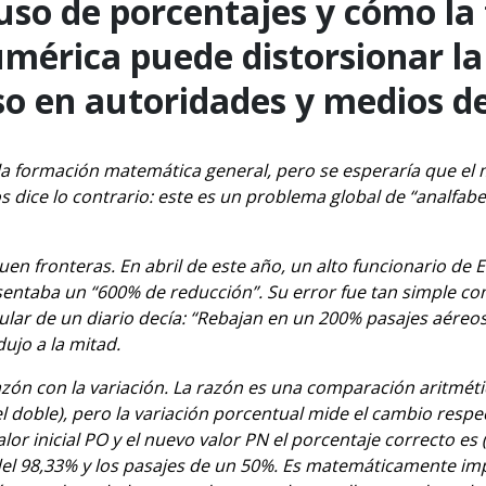
uso de porcentajes y cómo la 
umérica puede distorsionar l
luso en autoridades y medios 
 la formación matemática general, pero se esperaría que el
s dice lo contrario: este es un problema global de
“analfabe
en fronteras. En abril de este año, un alto funcionario de
ntaba un “600% de reducción”. Su error fue tan simple com
titular de un diario decía: “Rebajan en un 200% pasajes aéreo
ujo a la mitad.
razón con la variación. La razón es una comparación aritmét
el doble), pero la variación porcentual mide el cambio respec
lor inicial PO y el nuevo valor PN el porcentaje correcto es
l 98,33% y los pasajes de un 50%. Es matemáticamente imp