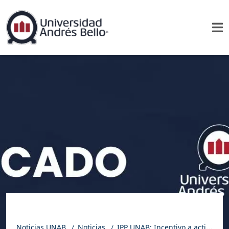
Noticias UNAB
Noticias
IPP UNAB: Incentivo a actividades pioneras impulsaría inversión y empleo