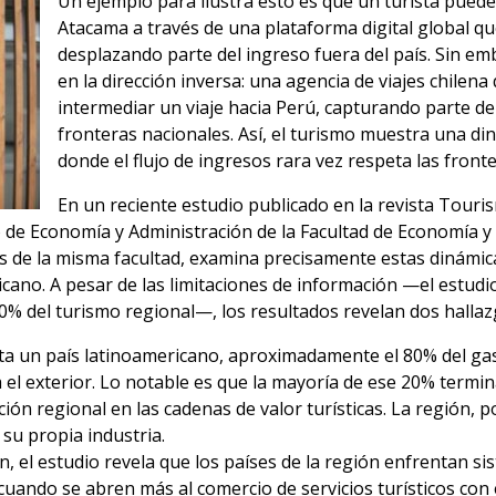
Un ejemplo para ilustra esto es que un turista pued
Atacama a través de una plataforma digital global qu
desplazando parte del ingreso fuera del país. Sin 
en la dirección inversa: una agencia de viajes chilen
intermediar un viaje hacia Perú, capturando parte de
fronteras nacionales. Así, el turismo muestra una di
donde el flujo de ingresos rara vez respeta las fronte
En un reciente estudio publicado en la revista Touri
 de Economía y Administración de la Facultad de Economía y 
as de la misma facultad, examina precisamente estas dinámica
cano. A pesar de las limitaciones de información —el estudi
% del turismo regional—, los resultados revelan dos hallazg
ita un país latinoamericano, aproximadamente el 80% del ga
 el exterior. Lo notable es que la mayoría de ese 20% termin
ión regional en las cadenas de valor turísticas. La región, p
su propia industria.
 el estudio revela que los países de la región enfrentan sis
cuando se abren más al comercio de servicios turísticos con 