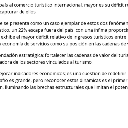
ís al comercio turístico internacional, mayor es su déficit 
capturar de ellos.
ile se presenta como un caso ejemplar de estos dos fenómenos
tico, un 22% escapa fuera del país, con una ínfima proporció
 exhibe el mayor déficit relativo de ingresos turísticos entr
su economía de servicios como su posición en las cadenas de v
ndación estratégica: fortalecer las cadenas de valor del turi
adora de los sectores vinculados al turismo.
jorar indicadores económicos; es una cuestión de redefinir l
afío es grande, pero reconocer estas dinámicas es el primer 
n, iluminando las brechas estructurales que limitan el pote