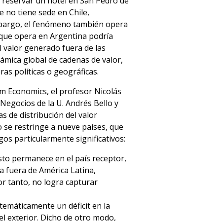
e reservar un hotel en San Pedro de
e no tiene sede en Chile,
embargo, el fenómeno también opera
a que opera en Argentina podría
l valor generado fuera de las
námica global de cadenas de valor,
ras políticas o geográficas.
sm Economics, el profesor Nicolás
Negocios de la U. Andrés Bello y
s de distribución del valor
o se restringe a nueve países, que
os particularmente significativos:
sto permanece en el país receptor,
a fuera de América Latina,
or tanto, no logra capturar
temáticamente un déficit en la
el exterior. Dicho de otro modo,