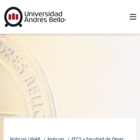
Noticias UNAB
Noticias
FECS y Facultad de Derecho realizaron charla “Más allá del prejuicio: estereotipos, pares y talento en las aulas”