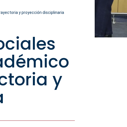
ectoria y proyección disciplinaria
ociales
adémico
toria y
a