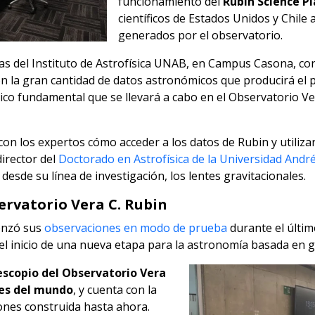
funcionamiento del
Rubin Science P
científicos de Estados Unidos y Chile 
generados por el observatorio.
ias del Instituto de Astrofísica UNAB, en Campus Casona, con 
on la gran cantidad de datos astronómicos que producirá el
co fundamental que se llevará a cabo en el Observatorio Ver
con los expertos cómo acceder a los datos de Rubin y utiliza
director del
Doctorado en Astrofísica de la Universidad André
desde su línea de investigación, los lentes gravitacionales.
ervatorio Vera C. Rubin
enzó sus
observaciones en modo de prueba
durante el últi
l inicio de una nueva etapa para la astronomía basada en 
lescopio del Observatorio Vera
des del mundo
, y cuenta con la
ones construida hasta ahora.