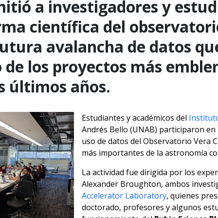
mitió a investigadores y estu
rma científica del observatori
 futura avalancha de datos qu
 de los proyectos más emblem
s últimos años.
Estudiantes y académicos del
Institut
Andrés Bello (UNAB) participaron en u
uso de datos del Observatorio Vera C.
más importantes de la astronomía c
La actividad fue dirigida por los exp
Alexander Broughton, ambos investi
Accelerator Laboratory
, quienes pre
doctorado, profesores y algunos est