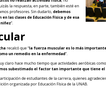
ltos no realizan actividad física
, no
uizás la respuesta, en parte, también esté en
amos profesores. Sin dudarlo,
debemos
n en las clases de Educación Física y de esa
 niñez
”.
cular
cha
recalcó que “
la fuerza muscular es lo más important
 como un remedio en la enfermedad
”.
uy claro hace mucho tiempo que actividades aeróbicas como 
mos subestimado el factor tan importante que tiene el
articipación de estudiantes de la carrera, quienes agradeci
ción organizada por Educación Física de la UNAB.