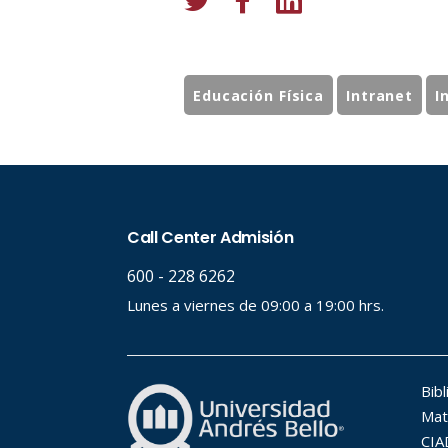
Educación Física
Intranet
I