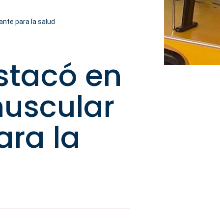
nte para la salud
stacó en
muscular
ara la