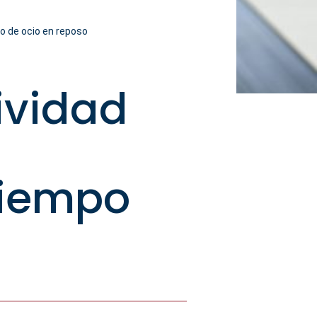
po de ocio en reposo
ividad
tiempo