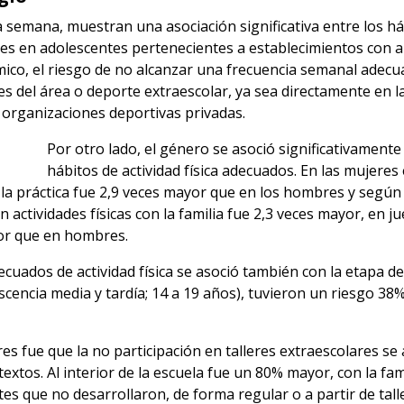
 semana, muestran una asociación significativa entre los hábi
res en adolescentes pertenecientes a establecimientos con al
démico, el riesgo de no alcanzar una frecuencia semanal adecu
es del área o deporte extraescolar, ya sea directamente en la
e organizaciones deportivas privadas.
Por otro lado, el género se asoció significativamente
hábitos de actividad física adecuados. En las mujeres 
la práctica fue 2,9 veces mayor que en los hombres y según 
n actividades físicas con la familia fue 2,3 veces mayor, en 
yor que en hombres.
ecuados de actividad física se asoció también con la etapa de
cencia media y tardía; 14 a 19 años), tuvieron un riesgo 38
s fue que la no participación en talleres extraescolares se 
xtos. Al interior de la escuela fue un 80% mayor, con la fa
s que no desarrollaron, de forma regular o a partir de tall