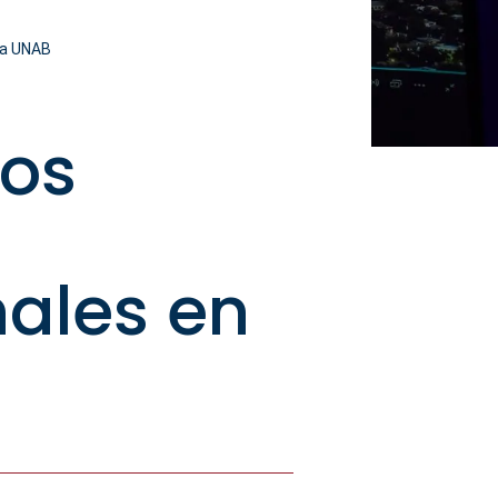
 la UNAB
zos
nales en