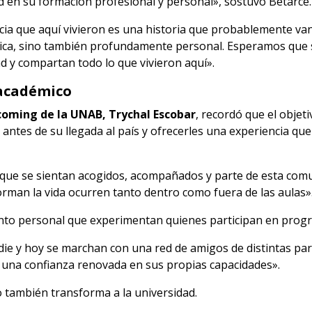
ad en su formación profesional y personal», sostuvo Betarce.
ncia que aquí vivieron es una historia que probablemente va
ica, sino también profundamente personal. Esperamos que 
 y compartan todo lo que vivieron aquí».
académico
coming de la UNAB, Trychal Escobar
, recordó que el objet
antes de su llegada al país y ofrecerles una experiencia que
 que se sientan acogidos, acompañados y parte de esta com
rman la vida ocurren tanto dentro como fuera de las aulas»
nto personal que experimentan quienes participan en progr
ie y hoy se marchan con una red de amigos de distintas par
 una confianza renovada en sus propias capacidades».
o también transforma a la universidad.