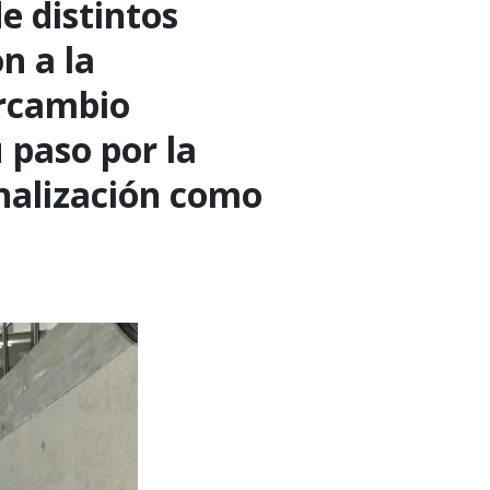
e distintos
n a la
ercambio
 paso por la
onalización como