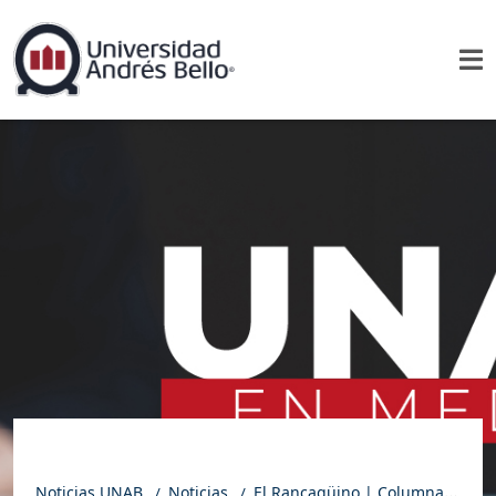
Noticias UNAB
Noticias
El Rancagüino | Columna de opinión: Cuando la voz también vuelve cansada