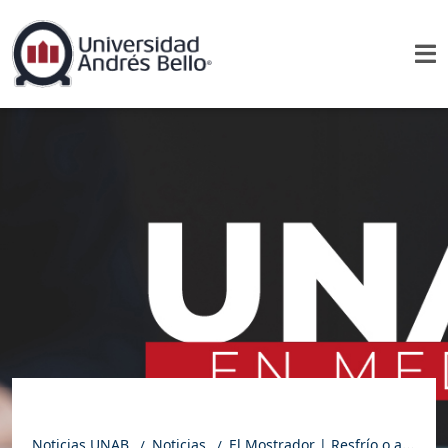
Noticias UNAB
Noticias
El Mostrador | Resfrío o alergia: cómo diferenciarlos y evitar el uso innecesario de medicamentos