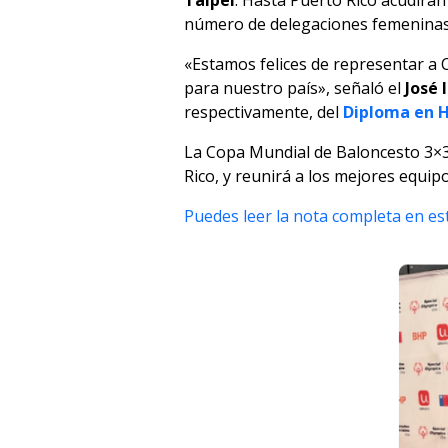
Taipei
. Hasta Puerto Rico acudirá
número de delegaciones femeninas
«Estamos felices de representar a 
para nuestro país», señaló el
José 
respectivamente, del
Diploma en H
La Copa Mundial de Baloncesto 3×3 U
Rico, y reunirá a los mejores equip
Puedes leer la nota completa en est