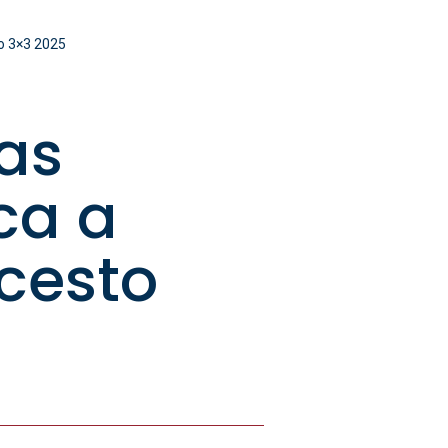
to 3×3 2025
das
ica a
cesto