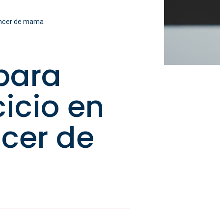
cáncer de mama
 para
cicio en
ncer de