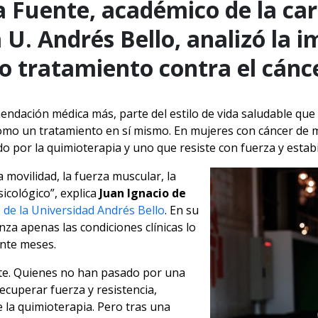
a Fuente, académico de la ca
a U. Andrés Bello, analizó la 
 tratamiento contra el cánc
omendación médica más, parte del estilo de vida saludable qu
 como un tratamiento en sí mismo. En mujeres con cáncer d
do por la quimioterapia y uno que resiste con fuerza y estab
a movilidad, la fuerza muscular, la
sicológico”, explica
Juan Ignacio de
 de la Universidad Andrés Bello
. En su
nza apenas las condiciones clínicas lo
nte meses.
nte. Quienes no han pasado por una
cuperar fuerza y resistencia,
e la quimioterapia. Pero tras una