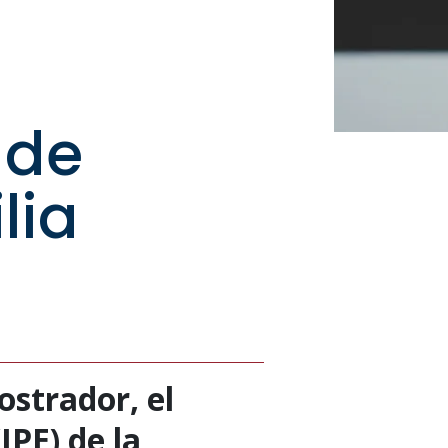
 de
lia
strador, el
IPE) de la