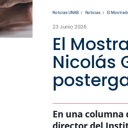
Noticias UNAB
Noticias
El Mostrado
23 Junio 2026
El Mostr
Nicolás G
posterg
En una columna d
director del Inst