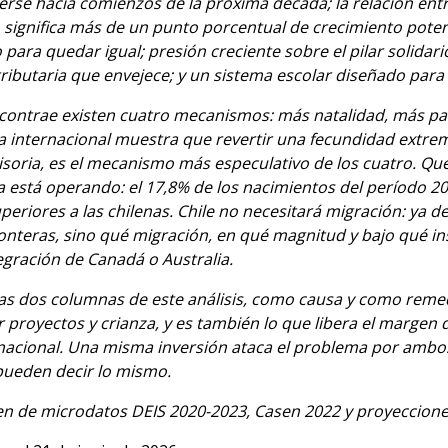
rse hacia comienzos de la próxima década; la relación entr
o significa más de un punto porcentual de crecimiento pote
ara quedar igual; presión creciente sobre el pilar solidari
tributaria que envejece; y un sistema escolar diseñado par
 contrae existen cuatro mecanismos: más natalidad, más pa
a internacional muestra que revertir una fecundidad extrema
omisoria, es el mecanismo más especulativo de los cuatro. Qu
 está operando: el 17,8% de los nacimientos del período 2
eriores a las chilenas. Chile no necesitará migración: ya de
fronteras, sino qué migración, en qué magnitud y bajo qué i
egración de Canadá o Australia.
las dos columnas de este análisis, como causa y como remed
 proyectos y crianza, y es también lo que libera el margen 
nacional. Una misma inversión ataca el problema por ambo
 pueden decir lo mismo.
en de microdatos DEIS 2020-2023, Casen 2022 y proyeccione