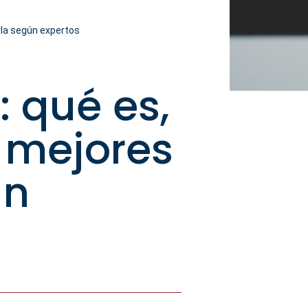
rla según expertos
: qué es,
 mejores
ún