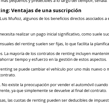
más pequeños y predecibles a lo largo del tiempo», señala.
ing: Ventajas de una suscripción
Luis Muñoz, algunos de los beneficios directos asociados a e
necesita realizar un pago inicial significativo, como suele s
uales del renting suelen ser fijas, lo que facilita la planific
dos. La mayoría de los contratos de renting incluyen manteni
 ahorrar tiempo y esfuerzo en la gestión de estos aspectos.
el renting se puede cambiar el vehículo por uno más nuevo o
contrato.
. No existe la preocupación por vender el automóvil cuando 
ente, ya que simplemente se devuelve al final del contrato.
resas, las cuotas de renting pueden ser deducibles de impues