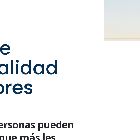
s
de
calidad
ores
personas pueden
que más les