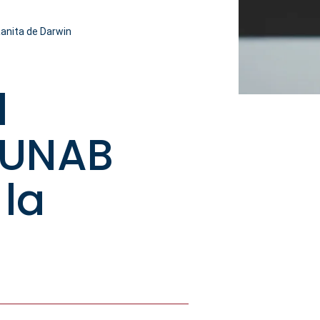
Ranita de Darwin
l
e UNAB
 la