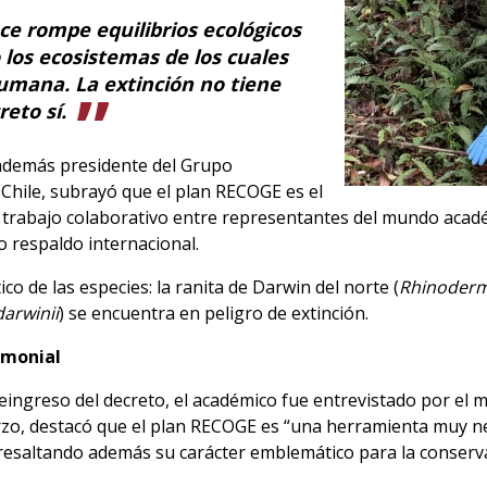
e rompe equilibrios ecológicos
 los ecosistemas de los cuales
umana. La extinción no tiene
reto sí.
s además presidente del Grupo
Chile, subrayó que el plan RECOGE es el
trabajo colaborativo entre representantes del mundo acadé
 respaldo internacional.
ico de las especies: la ranita de Darwin del norte (
Rhinoder
darwinii
) se encuentra en peligro de extinción.
rimonial
reingreso del decreto, el académico fue entrevistado por el m
rzo, destacó que el plan RECOGE es “una herramienta muy nec
 resaltando además su carácter emblemático para la conserv