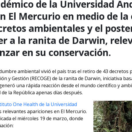
adémico de la Universidad And
en El Mercurio en medio de la
ecretos ambientales y el poste
r a la ranita de Darwin, rele
nzar en su conservación.
mbre ambiental vivió el país tras el retiro de 43 decretos p
ión y Gestión (RECOGE) de la ranita de Darwin, iniciativa b
generó una rápida reacción desde el mundo científico y ambie
l de la República apenas días después.
tituto One Health de la Universidad
os relevantes apariciones en El Mercurio.
licada el miércoles 19 de marzo, donde
uación: