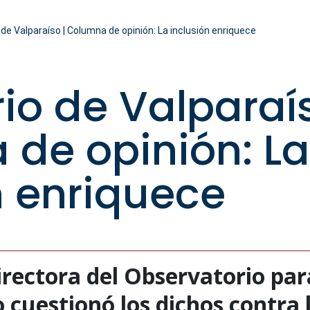
 de Valparaíso | Columna de opinión: La inclusión enriquece
rio de Valparaís
de opinión: La
n enriquece
irectora del Observatorio par
o cuestionó los dichos contra