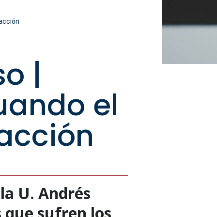
 acción
o |
uando el
 acción
 la U. Andrés
 que sufren los