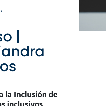
os
o |
ejandra
vos
a la Inclusión de
os inclusivos