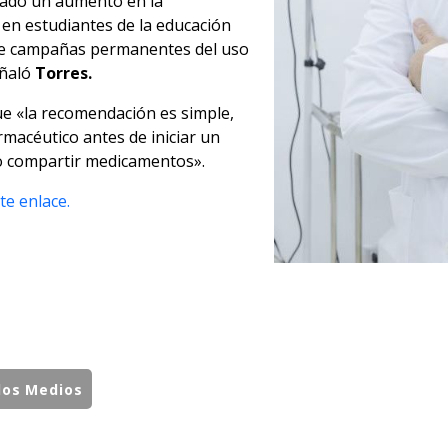
tado un aumento en la
en estudiantes de la educación
ene campañas permanentes del uso
eñaló
Torres.
ue «la recomendación es simple,
rmacéutico antes de iniciar un
no compartir medicamentos».
te enlace.
los Medios