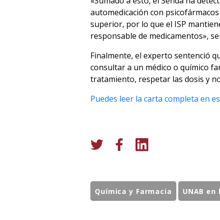
«Sumado a esto, el Senda ha detec
automedicación con psicofármacos 
superior, por lo que el ISP manti
responsable de medicamentos», s
Finalmente, el experto sentenció q
consultar a un médico o químico fa
tratamiento, respetar las dosis y 
Puedes leer la carta completa en es
Química y Farmacia
UNAB en 