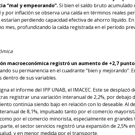
cia “mal y empeorando”.
Si bien el saldo bruto acumulado
 y por inflación se observa una caída en términos reales per
tarían perdiendo capacidad efectiva de ahorro líquido. En pa
mo mes, profundizando la caída registrada en el período prev
nómica
ción macroeconómica registró un aumento de +2,7 puntos
ndo su permanencia en el cuadrante “bien y mejorando”. 
 dentro de sus variables.
igna el informe del IPP UNAB, el IMACEC. Este se desplazó d
as registrar una variación interanual de 2,2%, por debajo d
miento continúa siendo bajo en relación con lo deseable. Al d
nteranual de 8,1%, impulsado tanto por el comercio mayoris
como por el comercio minorista, especialmente en grandes t
 parte, el sector servicios registró una expansión de 2,5% en
 salud, y en menor medida por el transporte.