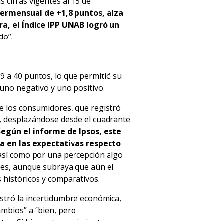
s cifras vigentes al 15 de
termensual de +1,8 puntos, alza
, el Índice IPP UNAB logró un
do”.
 a 40 puntos, lo que permitió su
uno negativo y uno positivo.
de los consumidores, que registró
, desplazándose desde el cuadrante
Según el informe de Ipsos, este
a en las expectativas respecto
sí como por una percepción algo
res, aunque subraya que aún el
 históricos y comparativos.
istró la incertidumbre económica,
ambios” a “bien, pero