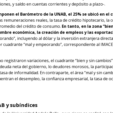
ones, y saldo en cuentas corrientes y depósito a plazo-.
omponen el Barómetro de la UNAB, el 25% se ubicó en el 
as remuneraciones reales, la tasa de crédito hipotecario, la 
a promedio del crédito de consumo.
En tanto, en la zona “bie
dumbre económica, la creación de empleos y las exportac
rando”, incluyendo al dólar y la inversión extranjera directa
eor cuadrante “mal y empeorando”, correspondiente al IMACEC
registraron variaciones, el cuadrante “bien y sin cambios” 
 deuda neta del gobierno, lo deudores morosos, la participaci
 tasa de informalidad. En contraparte, el área “mal y sin cam
uentran el desempleo, la confianza empresarial, la tasa de oc
B y subíndices