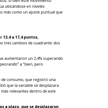
tos. Si bien este movimiento
núa ubicándose en niveles
ado más como un ajuste puntual que
de
13,4 a 17,4 puntos,
ubo tres cambios de cuadrante: dos
 que aumentaron un 2,4% superando
peorando” a “bien, pero
o de consumo, que registró una
tió que la variable se desplazara
 más relevantes dentro de este
os a plazo, que se desplazaron