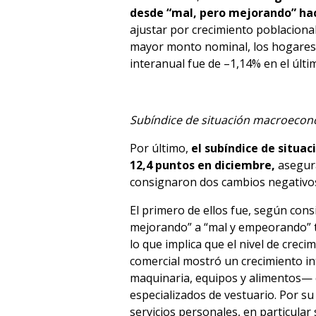
desde “mal, pero mejorando” ha
ajustar por crecimiento poblacional
mayor monto nominal, los hogares es
interanual fue de –1,14% en el últi
Subíndice de situación macroeco
Por último,
el subíndice de situa
12,4 puntos en diciembre,
asegura
consignaron dos cambios negativos
El primero de ellos fue, según cons
mejorando” a “mal y empeorando” tr
lo que implica que el nivel de creci
comercial mostró un crecimiento i
maquinaria, equipos y alimentos— 
especializados de vestuario. Por su
servicios personales, en particular