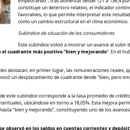
empeorando”, tras aumentar desde 127 a 136,4 pun
constituye un deterioro relativo, el indicador conti
favorables, lo que permite interpretar este result
como un cambio estructural en el clima económico.
Subíndice de situación de los consumidores
Este subíndice volvió a mostrar un avance al subir 
 el cuadrante más positivo “bien y mejorando
”. En él h
les destacan, en primer lugar, las remuneraciones reales,
rovocó un desplazamiento de cuadrante desde “bien, pero em
de este subíndice corresponde a la tasa promedio de crédit
rcentuales, ubicándose en torno a 18,05%. Esta mejora permi
hasta “bien y mejorando”, constituyendo uno de los avances
se observó en los saldos en cuentas corrientes y depósit