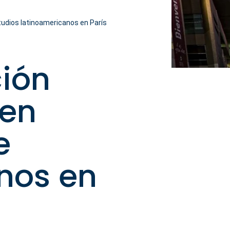
tudios latinoamericanos en París
ción
 en
e
nos en