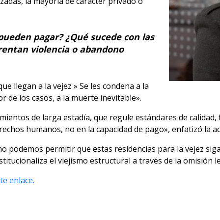
izadas, la mayoría de carácter privado o
pueden pagar? ¿Qué sucede con las
entan violencia o abandono
ue llegan a la vejez » Se les condena a la
or de los casos, a la muerte inevitable».
mientos de larga estadía, que regule estándares de calidad, f
erechos humanos, no en la capacidad de pago», enfatizó la a
«no podemos permitir que estas residencias para la vejez s
titucionaliza el viejismo estructural a través de la omisión le
te enlace.