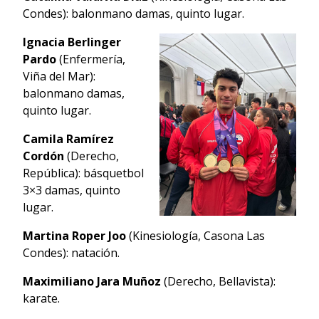
Condes): balonmano damas, quinto lugar.
Ignacia Berlinger
Pardo
(Enfermería,
Viña del Mar):
balonmano damas,
quinto lugar.
Camila Ramírez
Cordón
(Derecho,
República): básquetbol
3×3 damas, quinto
lugar.
Martina Roper Joo
(Kinesiología, Casona Las
Condes): natación.
Maximiliano Jara Muñoz
(Derecho, Bellavista):
karate.