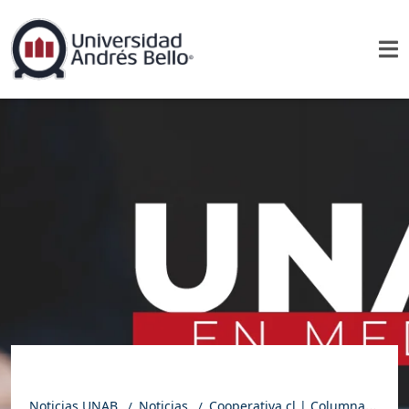
Noticias UNAB
Noticias
Cooperativa.cl | Columna de Roberto Munita: Los primeros 100 días (o más)