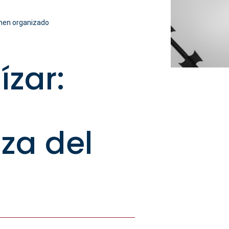
imen organizado
zar:
za del