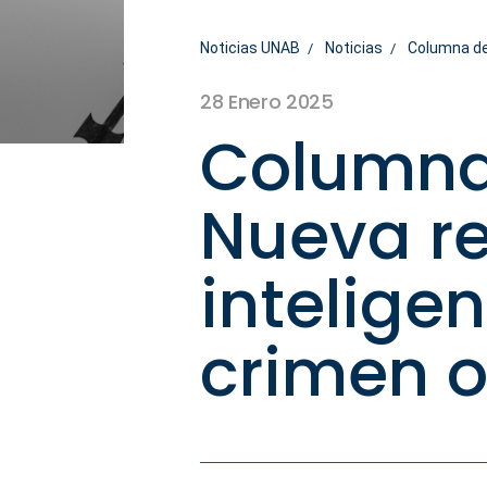
Noticias UNAB
Noticias
Columna de 
28 Enero 2025
Columna 
Nueva r
intelige
crimen 