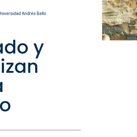
 Universidad Andrés Bello
ado y
nizan
a
lo