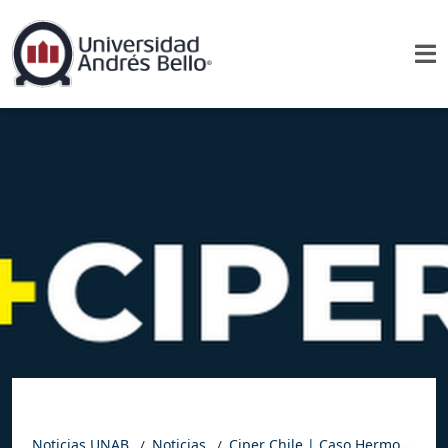
Noticias UNAB
Noticias
Ciper Chile | Caso Hermosilla: un desafío para la institucionalidad chilena