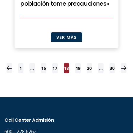
población tome precauciones»
VER MÁS
1
…
16
17
18
19
20
…
30