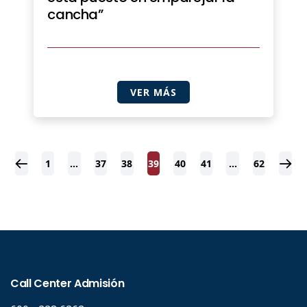
cancha”
VER MÁS
1
…
37
38
39
40
41
…
62