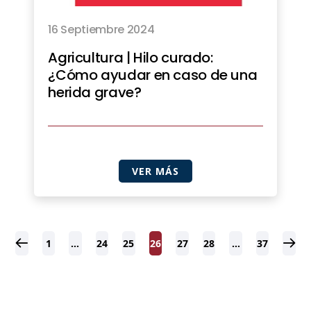
16 Septiembre 2024
Agricultura | Hilo curado:
¿Cómo ayudar en caso de una
herida grave?
VER MÁS
1
…
24
25
26
27
28
…
37