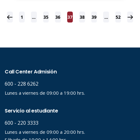
1
…
35
36
37
38
39
…
52