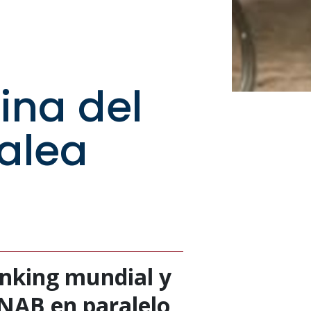
ina del
alea
anking mundial y
UNAB en paralelo,