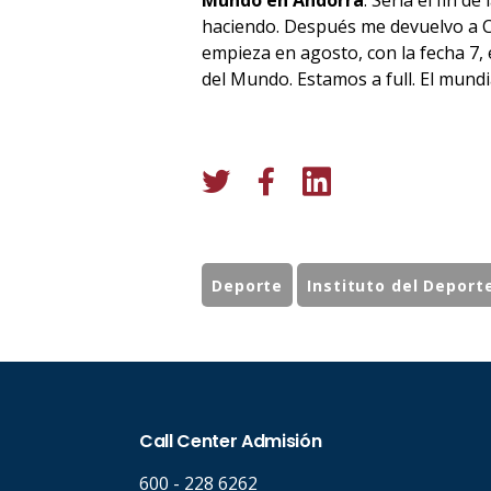
Mundo en Andorra
. Sería el fin d
haciendo. Después me devuelvo a C
empieza en agosto, con la fecha 7, 
del Mundo. Estamos a full. El mund
Deporte
Instituto del Deport