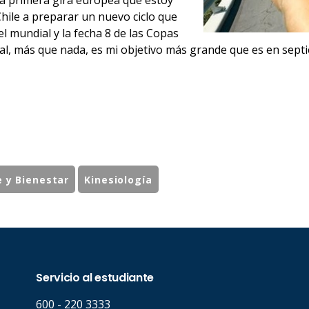
e la primera gira europea que estoy
hile a preparar un nuevo ciclo que
el mundial y la fecha 8 de las Copas
ial, más que nada, es mi objetivo más grande que es en sept
e y Bienestar
Kinesiología