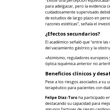
“Existe una percepción equivocada
para adelgazar, pero la evidencia c
cuidadosamente supervisado debido 
de estudios de largo plazo en pers
razones estéticas”, señala el invest
¿Efectos secundarios?
El académico señaló que “entre las 
del vaciamiento gástrico y la obstru
«Asimismo, reguladores europeos y
óptica isquémica anterior no arterí
Beneficios clínicos y desa
Pese a los riesgos asociados a su 
terapéutico para pacientes con diab
Felipe Díaz-Toro
ha participado en
destacando su capacidad para mejor
algunos factores de riesgo cardiov