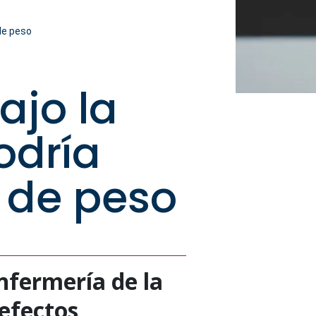
 de peso
ajo la
odría
r de peso
nfermería de la
 efectos