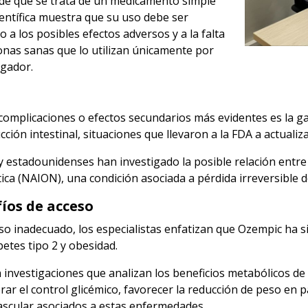
 de que se trata de un medicamento simple
ientífica muestra que su uso debe ser
a los posibles efectos adversos y a la falta
onas sanas que lo utilizan únicamente por
igador.
complicaciones o efectos secundarios más evidentes es la ga
cción intestinal, situaciones que llevaron a la FDA a actuali
 estadounidenses han investigado la posible relación entre
tica (NAION), una condición asociada a pérdida irreversible d
fíos de acceso
uso inadecuado, los especialistas enfatizan que Ozempic ha 
etes tipo 2 y obesidad.
 investigaciones que analizan los beneficios metabólicos de 
ar el control glicémico, favorecer la reducción de peso en p
ascular asociados a estas enfermedades.