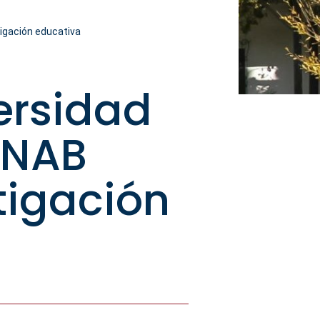
tigación educativa
ersidad
UNAB
tigación