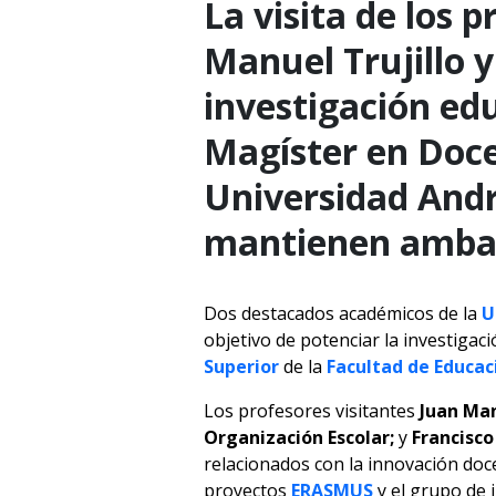
La visita de los 
Manuel Trujillo y
investigación edu
Magíster en Doce
Universidad Andr
mantienen ambas
Dos destacados académicos de la
U
objetivo de potenciar la investigac
Superior
de la
Facultad de Educaci
Los profesores visitantes
Juan Man
Organización Escolar;
y
Francisco
relacionados con la innovación doc
proyectos
ERASMUS
y el grupo de 