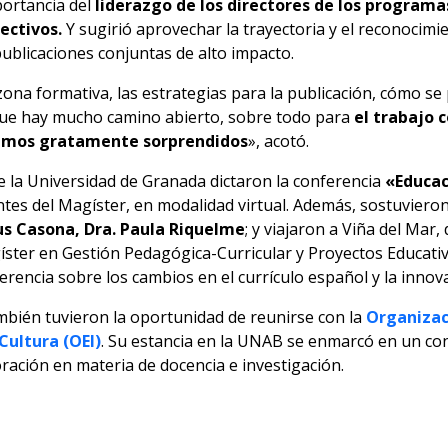
portancia del
liderazgo de los directores de los program
ectivos.
Y sugirió aprovechar la trayectoria y el reconocimi
publicaciones conjuntas de alto impacto.
ona formativa, las estrategias para la publicación, cómo s
o que hay mucho camino abierto, sobre todo para
el trabajo 
damos gratamente sorprendidos
», acotó.
de la Universidad de Granada dictaron la conferencia
«Educaci
iantes del Magíster, en modalidad virtual. Además, sostuviero
s Casona, Dra. Paula Riquelme
; y viajaron a Viña del Mar
gíster en Gestión Pedagógica-Curricular y Proyectos Educati
erencia sobre los cambios en el currículo español y la innova
ambién tuvieron la oportunidad de reunirse con la
Organizac
 Cultura (OEI)
. Su estancia en la UNAB se enmarcó en un co
ación en materia de docencia e investigación.