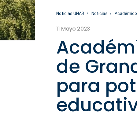
Noticias UNAB
Noticias
Académicos 
11 Mayo 2023
Académi
de Grana
para pot
educati