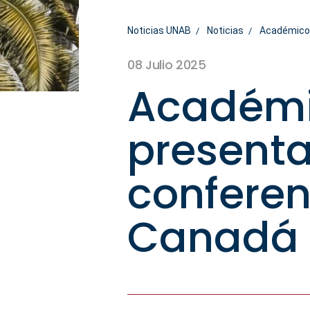
Noticias UNAB
Noticias
Académicos
08 Julio 2025
Académi
presenta
conferen
Canadá