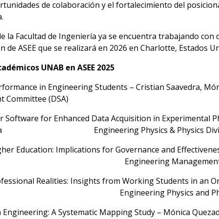
rtunidades de colaboración y el fortalecimiento del posicio
.
e la Facultad de Ingeniería ya se encuentra trabajando co
ón de ASEE que se realizará en 2026 en Charlotte, Estados Un
académicos UNAB en ASEE 2025
erformance in Engineering Students – Cristian Saavedra, M
ent Committee (DSA)
r Software for Enhanced Data Acquisition in Experimental Ph
 Zavala Engineering Physics & Physics Divisi
gher Education: Implications for Governance and Effectivenes
z Engineering Management Div
ofessional Realities: Insights from Working Students in an 
neering Physics and Physics Div
 Engineering: A Systematic Mapping Study – Mónica Queza