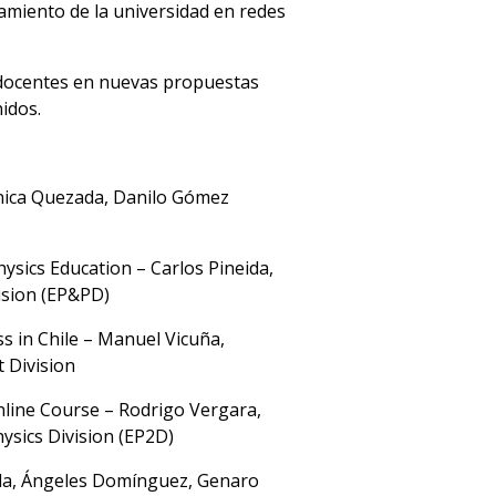
namiento de la universidad en redes
n docentes en nuevas propuestas
idos.
ónica Quezada, Danilo Gómez
ysics Education – Carlos Pineida,
on (EP&PD)
s in Chile – Manuel Vicuña,
ision
Online Course – Rodrigo Vergara,
ision (EP2D)
da, Ángeles Domínguez, Genaro