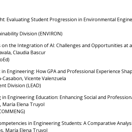
ight: Evaluating Student Progression in Environmental Engi
inability Division (ENVIRON)
on the Integration of AI: Challenges and Opportunities at a 
vala, Claudia Bascur
CoEd)
in Engineering: How GPA and Professional Experience Shape
a-Casabon, Vicente Valenzuela
nt Division (LEAD)
 in Engineering Education: Enhancing Social and Professio
, María Elena Truyol
 (COMMENG)
mpetencies in Engineering Students: A Comparative Analys
s, María Elena Truyol