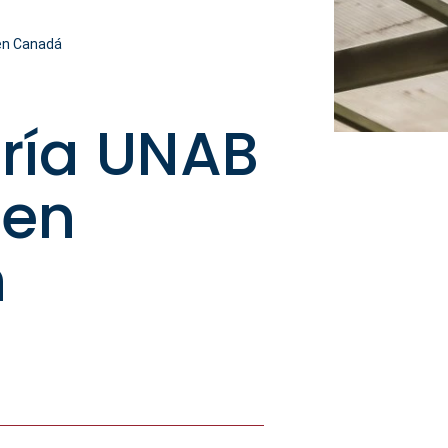
 en Canadá
ría UNAB
 en
n