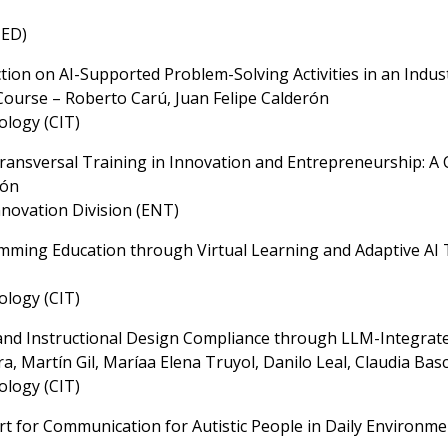
IED)
ion on AI-Supported Problem-Solving Activities in an Indus
urse – Roberto Carú, Juan Felipe Calderón
logy (CIT)
ansversal Training in Innovation and Entrepreneurship: A C
rón
novation Division (ENT)
ming Education through Virtual Learning and Adaptive AI 
logy (CIT)
nd Instructional Design Compliance through LLM-Integrate
a, Martín Gil, Maríaa Elena Truyol, Danilo Leal, Claudia Bas
logy (CIT)
t for Communication for Autistic People in Daily Environmen