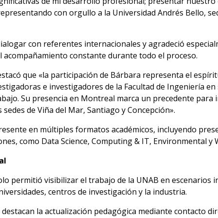
ignificativas de mi desarrollo profesional; presentar nuestr
representando con orgullo a la Universidad Andrés Bello, s
 dialogar con referentes internacionales y agradeció especia
el acompañamiento constante durante todo el proceso.
estacó que «la participación de Bárbara representa el espír
stigadoras e investigadores de la Facultad de Ingeniería en
 trabajo. Su presencia en Montreal marca un precedente para
 sedes de Viña del Mar, Santiago y Concepción».
resente en múltiples formatos académicos, incluyendo prese
siones, como Data Science, Computing & IT, Environmental y
al
lo permitió visibilizar el trabajo de la UNAB en escenarios 
niversidades, centros de investigación y la industria.
s, destacan la actualización pedagógica mediante contacto di