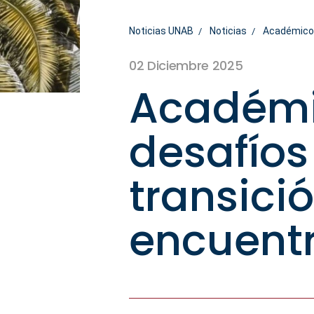
Noticias UNAB
Noticias
Académico 
02 Diciembre 2025
Académi
desafíos
transici
encuentr