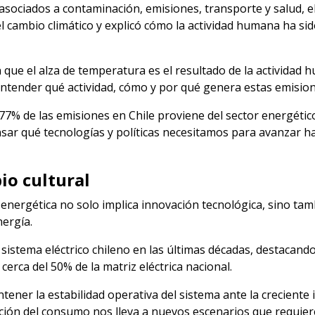
asociados a contaminación, emisiones, transporte y salud, 
del cambio climático y explicó cómo la actividad humana ha s
n que el alza de temperatura es el resultado de la activida
tender qué actividad, cómo y por qué genera estas emision
 77% de las emisiones en Chile proviene del sector energéti
nsar qué tecnologías y políticas necesitamos para avanzar h
io cultural
 energética no solo implica innovación tecnológica, sino ta
ergía.
l sistema eléctrico chileno en las últimas décadas, destacand
cerca del 50% de la matriz eléctrica nacional.
ener la estabilidad operativa del sistema ante la creciente
cación del consumo nos lleva a nuevos escenarios que requier