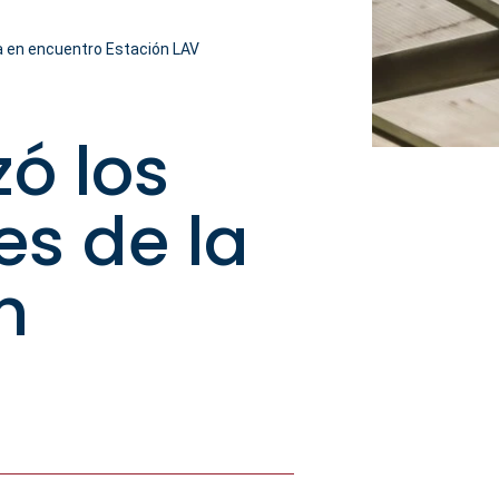
a en encuentro Estación LAV
ó los
es de la
n