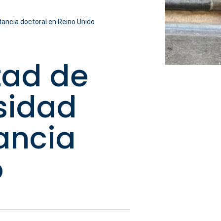
tancia doctoral en Reino Unido
tad de
rsidad
tancia
o