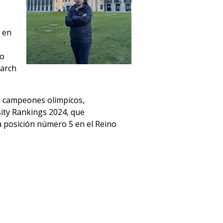
 en
no
earch
, campeones olímpicos,
sity Rankings 2024, que
a posición número 5 en el Reino