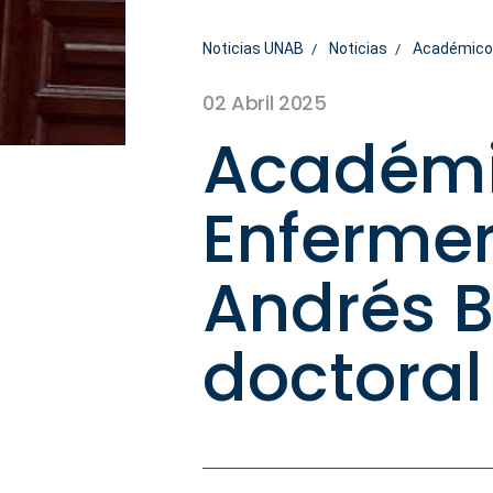
Noticias UNAB
Noticias
Académico d
02 Abril 2025
Académic
Enfermer
Andrés B
doctoral