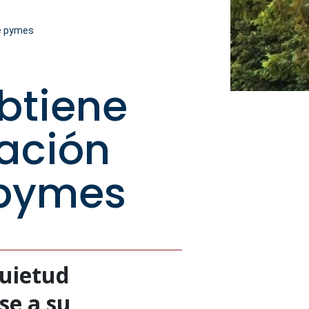
de pymes
btiene
ación
 pymes
quietud
se a su