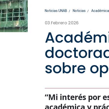
Noticias UNAB
Noticias
Académica 
03 Febrero 2026
Académi
doctorad
sobre o
“Mi interés por 
académica y prác