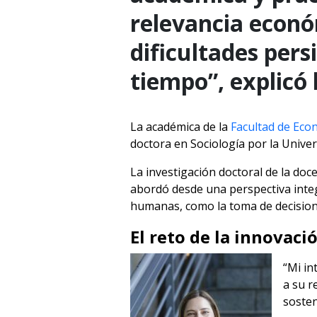
relevancia econó
dificultades pers
tiempo”, explicó 
La académica de la
Facultad de Eco
doctora en Sociología por la Univer
La investigación doctoral de la doc
abordó desde una perspectiva integ
humanas, como la toma de decisiones
El reto de la innovaci
“Mi in
a su r
sosten