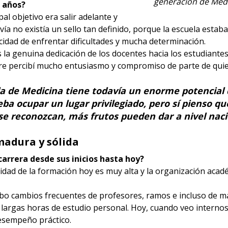
generación de Med
 años?
l objetivo era salir adelante y
avía no existía un sello tan definido, porque la escuela esta
acidad de enfrentar dificultades y mucha determinación.
s la genuina dedicación de los docentes hacia los estudian
re percibí mucho entusiasmo y compromiso de parte de quien
a de Medicina tiene todavía un enorme potencial 
eba ocupar un lugar privilegiado, pero sí pienso q
se reconozcan, más frutos pueden dar a nivel naci
adura y sólida
carrera desde sus inicios hasta hoy?
lidad de la formación hoy es muy alta y la organización a
o cambios frecuentes de profesores, ramos e incluso de mal
argas horas de estudio personal. Hoy, cuando veo internos
esempeño práctico.