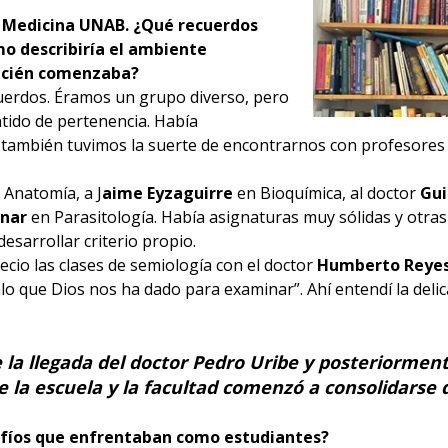
e Medicina UNAB. ¿Qué recuerdos
mo describiría el ambiente
ecién comenzaba?
uerdos. Éramos un grupo diverso, pero
tido de pertenencia. Había
 también tuvimos la suerte de encontrarnos con profesore
 Anatomía, a J
aime Eyzaguirre
en Bioquímica, al doctor
Gui
unar
en Parasitología. Había asignaturas muy sólidas y otra
esarrollar criterio propio.
cio las clases de semiología con el doctor
Humberto Reye
alo que Dios nos ha dado para examinar”. Ahí entendí la del
la llegada del doctor
Pedro Uribe
y posteriorment
 de la escuela y la facultad comenzó a consolidar
safíos que enfrentaban como estudiantes?