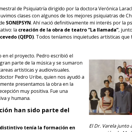
estral de Psiquiatría dirigido por la doctora Verónica Larac
vimos clases con algunos de los mejores psiquiatras de Chi
 de
SONEPSYN
. Ahí nació definitivamente mi interés por la ps
ativo: la
creación de la obra de teatro “La llamada”
, jun
Acevedo (QEPD)
. Todos teníamos inquietudes artísticas que
n el proyecto. Pedro escribió el
gran parte de la música y se sumaron
areas artísticas y audiovisuales.
doctor Pedro Uribe, quien nos ayudó a
almente presentamos la obra en la
ecepción muy positiva. Fue una
iva y humana.
ación han sido parte del
El Dr. Varela junto
distintivo tenía la formación en